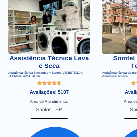
Assistência Técnica Lava
Somtel 
e Seca
T
Assistência técnica Brastemp em Santos | ASSISTÊNCIA
Assistência técnica eletro
TÉCNICA LAVA E SECA
Assistência Técnica
Avaliações: 5107
Avali
Area de Atendimento:
Area d
Santos - SP
Sa