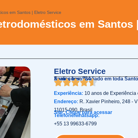
ticos em Santos | Eletro Service
letrodomésticos em Santos |
Eletro Service
Somos bem Avaliado em toda Sant
Avaliações: 534
Experiência:
10 anos de Experiência
Endereço:
R. Xavier Pinheiro, 248 - V
11015-090, Brasil
Site: Clique para acessar
Telefone/whatsapp:
+55 13 99633-6799