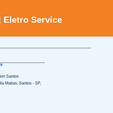
 Eletro Service
os
 em Santos
ila Matias, Santos - SP,