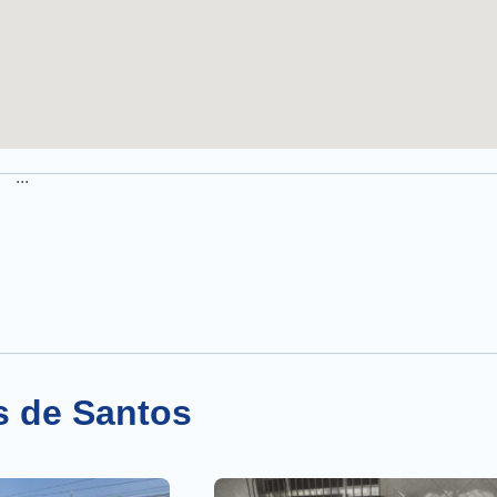
...
s de Santos