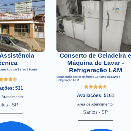
Assistência
Conserto de Geladeira 
écnica
Máquina de Lavar -
Refrigeração L&M
domésticos em Santos | Somtel
Manutenção eletrodomésticos 24 horas em Santos |
Refrigeração L&M
ações: 531
Avaliações: 5161
e Atendimento:
Area de Atendimento:
ntos - SP
Santos - SP