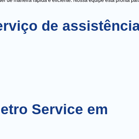
er de maneira rápida e eficiente. Nossa equipe está pronta par
rviço de assistênci
letro Service em