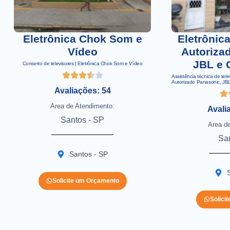
Eletrônica Chok Som e
Eletrônic
Vídeo
Autoriza
JBL e 
Conserto de televisores | Eletrônica Chok Som e Vídeo
Assistência técnica de tele
Autorizado Panasonic, JBL
Avaliações: 54
Area de Atendimento:
Avali
Santos - SP
Area d
Sa
Santos - SP
Solicite um Orçamento
Solici