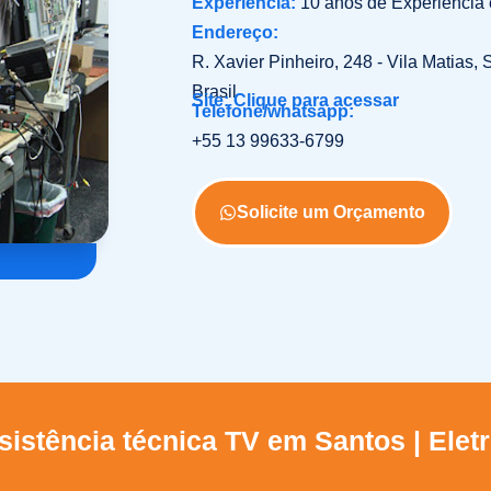
Experiência:
10 anos de Experiência
Endereço:
R. Xavier Pinheiro, 248 - Vila Matias,
Brasil
Site: Clique para acessar
Telefone/whatsapp:
+55 13 99633-6799
Solicite um Orçamento
istência técnica TV em Santos | Elet