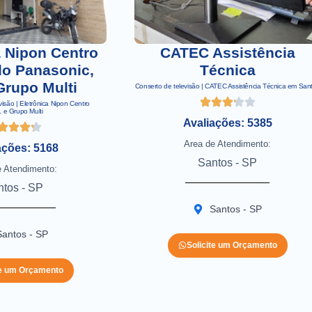
a Nipon Centro
CATEC Assistência
do Panasonic,
Técnica
Grupo Multi
Conserto de televisão | CATEC Assistência Técnica em San
visão | Eletrônica Nipon Centro
 e Grupo Multi
Avaliações: 5385
Area de Atendimento:
ações: 5168
Santos - SP
e Atendimento:
ntos - SP
Santos - SP
Santos - SP
Solicite um Orçamento
te um Orçamento