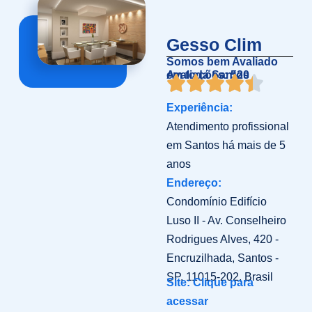
Gesso Clim
Somos bem Avaliado
em toda Santos
Avaliações: 520
Experiência:
Atendimento profissional
em Santos há mais de 5
anos
Endereço:
Condomínio Edifício
Luso II - Av. Conselheiro
Rodrigues Alves, 420 -
Encruzilhada, Santos -
SP, 11015-202, Brasil
Site: Clique para
acessar