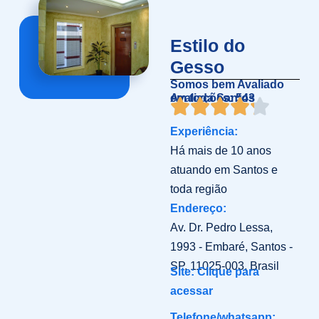
Estilo do
Gesso
Somos bem Avaliado
em toda Santos
Avaliações: 543
Experiência:
Há mais de 10 anos
atuando em Santos e
toda região
Endereço:
Av. Dr. Pedro Lessa,
1993 - Embaré, Santos -
SP, 11025-003, Brasil
Site: Clique para
acessar
Telefone/whatsapp: