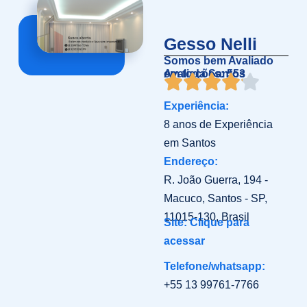
Gesso Nelli
Somos bem Avaliado
em toda Santos
Avaliações: 553
Experiência:
8 anos de Experiência
em Santos
Endereço:
R. João Guerra, 194 -
Macuco, Santos - SP,
11015-130, Brasil
Site: Clique para
acessar
Telefone/whatsapp:
+55 13 99761-7766