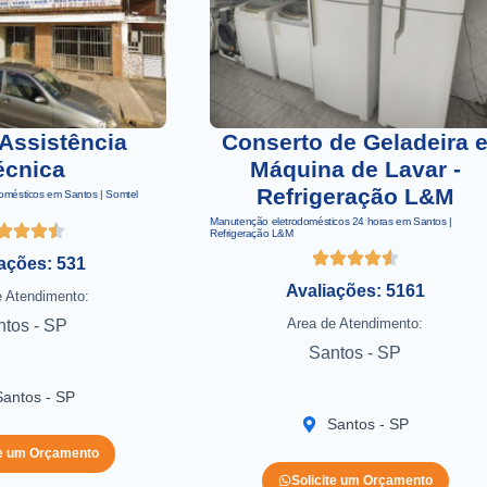
Assistência
Conserto de Geladeira 
écnica
Máquina de Lavar -
Refrigeração L&M
domésticos em Santos | Somtel
Manutenção eletrodomésticos 24 horas em Santos |
Refrigeração L&M
ações: 531
Avaliações: 5161
e Atendimento:
Area de Atendimento:
ntos - SP
Santos - SP
Santos - SP
Santos - SP
te um Orçamento
Solicite um Orçamento