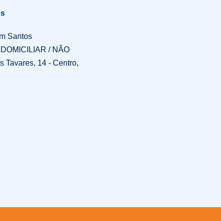
os
em Santos
OMICILIAR / NÃO
avares, 14 - Centro,