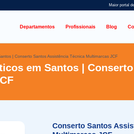
Maior portal d
Departamentos
Profissionais
Blog
Co
antos | Conserto Santos Assistência Técnica Multimarcas JCF
icos em Santos | Conserto
JCF
Conserto Santos Assis