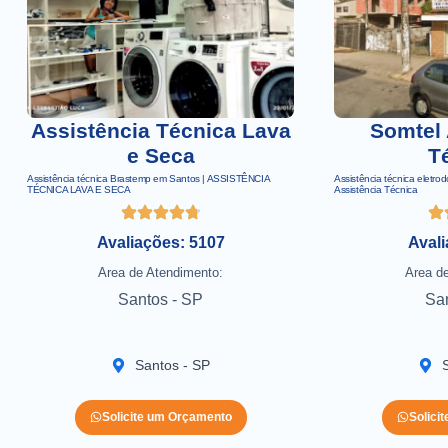
Assistência Técnica Lava
Somtel 
e Seca
T
Assistência técnica Brastemp em Santos | ASSISTÊNCIA
Assistência técnica eletro
TÉCNICA LAVA E SECA
Assistência Técnica
Avaliações: 5107
Avali
Area de Atendimento:
Area d
Santos - SP
Sa
Santos - SP
Solicite um Orçamento
Solici