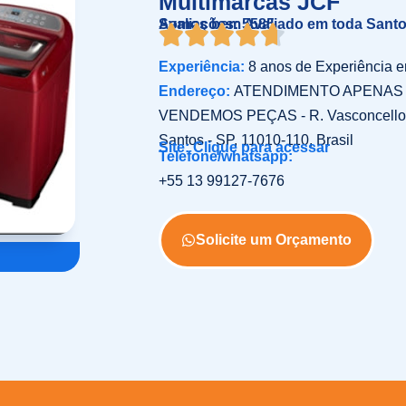
Multimarcas JCF
Somos bem Avaliado em toda Sant
Avaliações: 5585
Experiência:
8 anos de Experiência 
Endereço:
ATENDIMENTO APENAS D
VENDEMOS PEÇAS - R. Vasconcellos T
Santos - SP, 11010-110, Brasil
Site: Clique para acessar
Telefone/whatsapp:
+55 13 99127-7676
Solicite um Orçamento