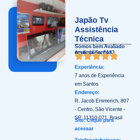
Japão Tv
Assistência
Técnica
Somos bem Avaliado
em toda Santos
Avaliações: 5133
Experiência:
7 anos de Experiência
em Santos
Endereço:
R. Jacob Emmerich, 807
- Centro, São Vicente -
SP, 11310-071, Brasil
Site: Clique para
acessar