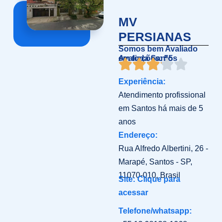
MV
PERSIANAS
Somos bem Avaliado
em toda Santos
Avaliações: 55
Experiência:
Atendimento profissional
em Santos há mais de 5
anos
Endereço:
Rua Alfredo Albertini, 26 -
Marapé, Santos - SP,
11070-010, Brasil
Site: Clique para
acessar
Telefone/whatsapp: