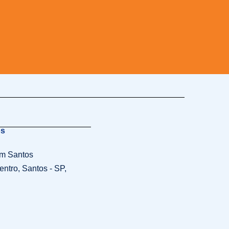
os
em Santos
entro, Santos - SP,