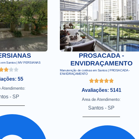
ERSIANAS
PROSACADA -
ENVIDRAÇAMENTO
nas em Santos | MV PERSIANAS
Manutenção de cortinas em Santos | PROSACADA -
ENVIDRAÇAMENTO
iações: 55
e Atendimento:
Avaliações: 5141
ntos - SP
Area de Atendimento:
Santos - SP