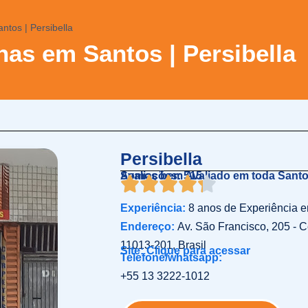
tos | Persibella
as em Santos | Persibella
Persibella
Somos bem Avaliado em toda Sant
Avaliações: 515
Experiência:
8 anos de Experiência 
Endereço:
Av. São Francisco, 205 - C
11013-201, Brasil
Site: Clique para acessar
Telefone/whatsapp:
+55 13 3222-1012