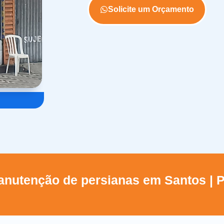
Solicite um Orçamento
nutenção de persianas em Santos | P