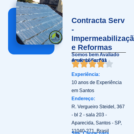
Contracta Serv
-
Impermeabilizaç
e Reformas
Somos bem Avaliado
em toda Santos
Avaliações: 511
Experiência:
10 anos de Experiência
em Santos
Endereço:
R. Vergueiro Steidel, 367
- bl 2 - sala 203 -
Aparecida, Santos - SP,
11040-271, Brasil
Site: Clique para