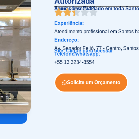
Autorizada
Somos bem Avaliado em toda Sant
Avaliações: 5149
Experiência:
Atendimento profissional em Santos h
Endereço:
Av. Senador Feijó, 77 - Centro, Santos
Site: Clique para acessar
Telefone/whatsapp:
+55 13 3234-3554
Solicite um Orçamento