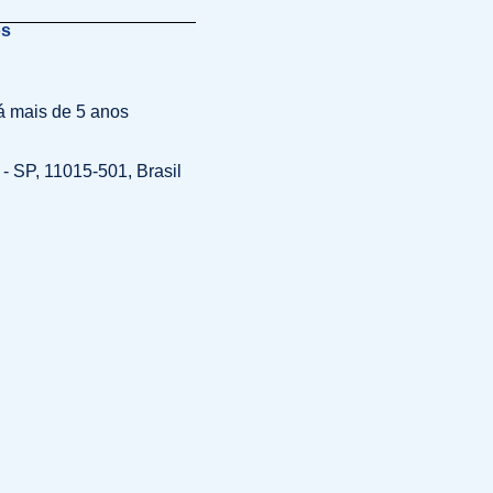
os
á mais de 5 anos
 - SP, 11015-501, Brasil