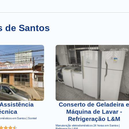
s de Santos
Assistência
Conserto de Geladeira 
écnica
Máquina de Lavar -
Refrigeração L&M
domésticos em Santos | Somtel
Manutenção eletrodomésticos 24 horas em Santos |
Refrigeração L&M