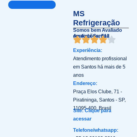
MS
Refrigeração
Somos bem Avaliado
em toda Santos
Avaliações: 512
Experiência:
Atendimento profissional
em Santos há mais de 5
anos
Endereço:
Praça Elos Clube, 71 -
Piratininga, Santos - SP,
11095-400, Brasil
Site: Clique para
acessar
Telefone/whatsapp: