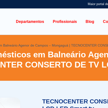
Maior portal d
Departamentos
Profissionais
Blog
Co
s em Balneário Agenor de Campos – Mongaguá | TECNOCENTER CON
mésticos em Balneário Age
NTER CONSERTO DE TV LC
TECNOCENTER CONS