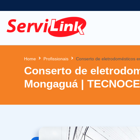
Home
Profissionais
Conserto de eletrodoméstico
Conserto de eletrodo
Mongaguá | TECNOCE