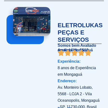
ELETROLUKAS
PEÇAS E
SERVIÇOS
Somos bem Avaliado
em toda Mongaguá
Avaliações: 5512
Experiência:
8 anos de Experiência
em Mongaguá
Endereço:
Av. Monteiro Lobato,
5568 - LOJA 2 - Vila
Oceanopolis, Mongaguá
- SP, 11730-000, Brasil