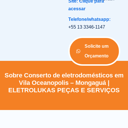
Site: Clique para
acessar
Telefone/whatsapp:
+55 13 3346-1147
Solicite um
Orçamento
Sobre Conserto de eletrodomésticos em
Vila Oceanopolis – Mongaguá |
ELETROLUKAS PEÇAS E SERVIÇOS