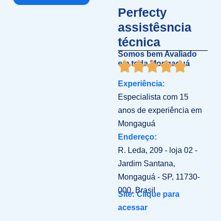
Perfecty
assistêsncia
técnica
Somos bem Avaliado
em toda Mongaguá
Experiência:
Especialista com 15
anos de experiência em
Mongaguá
Endereço:
R. Leda, 209 - loja 02 -
Jardim Santana,
Mongaguá - SP, 11730-
000, Brasil
Site: Clique para
acessar