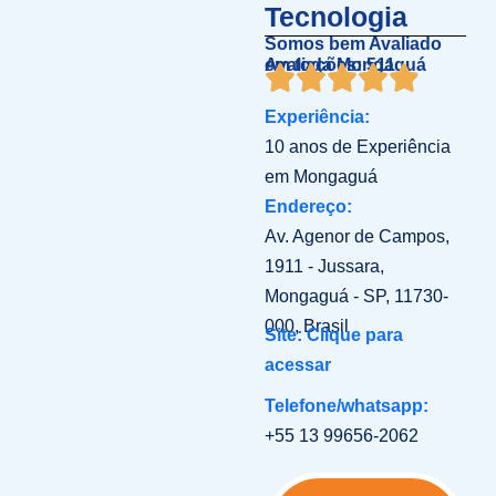
Tecnologia
Somos bem Avaliado
em toda Mongaguá
Avaliações: 511
Experiência:
10 anos de Experiência
em Mongaguá
Endereço:
Av. Agenor de Campos,
1911 - Jussara,
Mongaguá - SP, 11730-
000, Brasil
Site: Clique para
acessar
Telefone/whatsapp:
+55 13 99656-2062