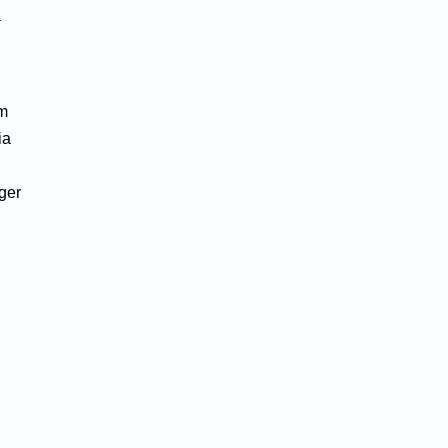
a
om
ia
ger