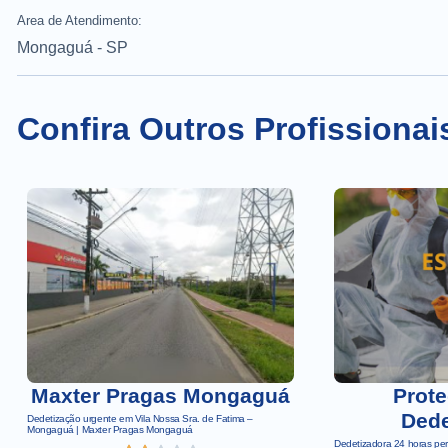
Area de Atendimento:
Mongaguá - SP
Confira Outros Profissiona
Maxter Pragas Mongaguá
Prote
Dede
Dedetização urgente em Vila Nossa Sra. de Fatima –
Mongaguá | Maxter Pragas Mongaguá
Dedetizadora 24 horas pe