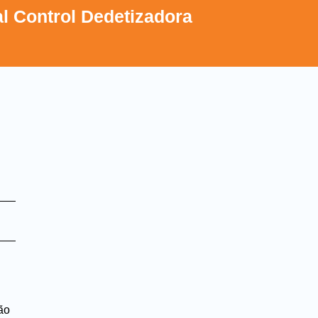
l Control Dedetizadora
ão