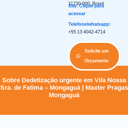
11730-000, Brasil
Site: Clique para
acessar
Telefone/whatsapp:
+55 13 4042-4714
Solicite um
Orçamento
Sobre Dedetização urgente em Vila Nossa
Sra. de Fatima – Mongaguá | Maxter Pragas
Mongaguá