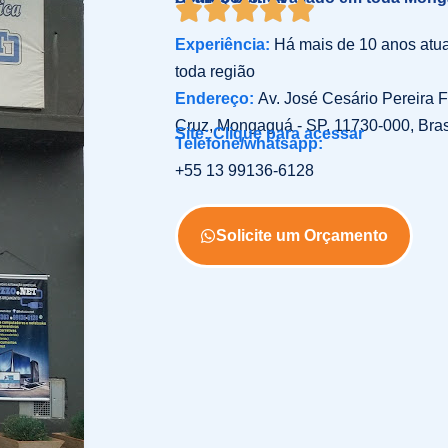
Experiência:
Há mais de 10 anos at
toda região
Endereço:
Av. José Cesário Pereira Fi
Cruz, Mongaguá - SP, 11730-000, Bras
Site: Clique para acessar
Telefone/whatsapp:
+55 13 99136-6128
Solicite um Orçamento