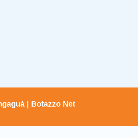
ngaguá | Botazzo Net