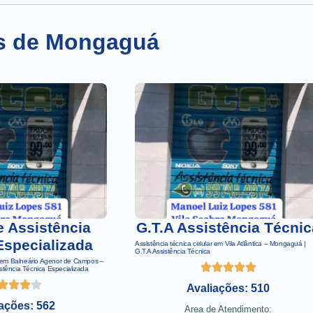
is de Mongaguá
e Assistência
G.T.A Assistência Técnic
Especializada
Assistência técnica celular em Vila Atlântica – Mongaguá |
G.T.A Assistência Técnica
ar em Balneário Agenor de Campos –
stência Técnica Especializada
Avaliações: 510
ações: 562
Area de Atendimento: