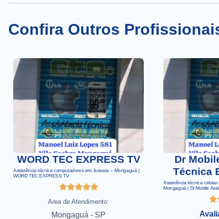
Confira Outros Profissiona
WORD TEC EXPRESS TV
Dr Mobil
Técnica 
Assistência técnica computadores em Jussara – Mongaguá |
WORD TEC EXPRESS TV
Assistência técnica celul
Mongaguá | Dr Mobile Assi
Area de Atendimento:
Avali
Mongaguá - SP