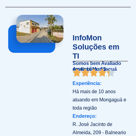
InfoMon
Soluções em
TI
Somos bem Avaliado
em toda Mongaguá
Avaliações: 53
Experiência:
Há mais de 10 anos
atuando em Mongaguá e
toda região
Endereço:
R. José Jacinto de
Almeida, 209 - Balneario