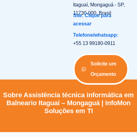
Itaguaí, Mongaguá - SP,
11730-000, Brasil
Site: Clique para
acessar
Telefone/whatsapp:
+55 13 99180-0911
Solicite um
Orçamento
Sobre Assistência técnica informática em
Balneario Itaguaí – Mongaguá | InfoMon
Soluções em TI