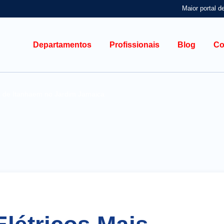
Maior portal d
Departamentos
Profissionais
Blog
Co
es de Itanhaem no Jardim Jamaica