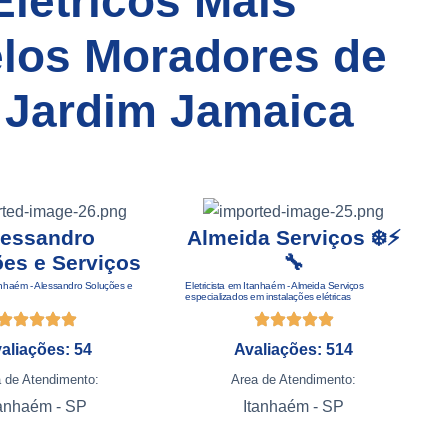
Elétricos Mais
elos Moradores de
 Jardim Jamaica
lessandro
Almeida Serviços ❄️⚡️
es e Serviços
🔧
E
E
tanhaém - Alessandro Soluções e
Eletricista em Itanhaém - Almeida Serviços
especializados em instalações elétricas
aliações: 54
Avaliações: 514
 de Atendimento:
Area de Atendimento:
tanhaém - SP
Itanhaém - SP