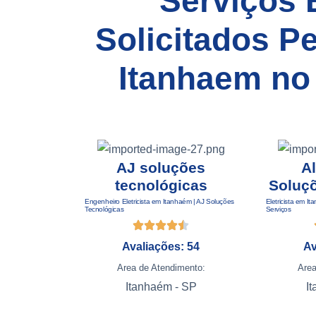
Serviços 
Solicitados P
Itanhaem no
AJ soluções
A
tecnológicas
Soluçõ
Engenheiro Eletricista em Itanhaém | AJ Soluções
Eletricista em I
Tecnológicas
Serviços
Avaliações: 54
Av
Area de Atendimento:
Area
Itanhaém - SP
I