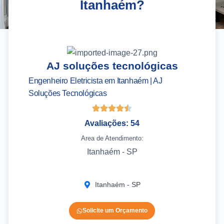
Itanhaém?
AJ soluções tecnológicas
A
Engenheiro Eletricista em Itanhaém | AJ
El
Soluções Tecnológicas
Se
Avaliações: 54
Area de Atendimento:
Itanhaém - SP
Itanhaém - SP
Solicite um Orçamento