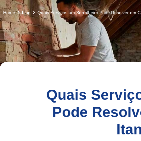
Home
blog
Quais Serviços um Serralheiro Pode Resolver em Ci
Quais Serviç
Pode Resolve
Ita