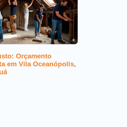
Melhores Elet
Orçamento Gr
Mongaguá 20
usto: Orçamento
sta em Vila Oceanópolis,
uá