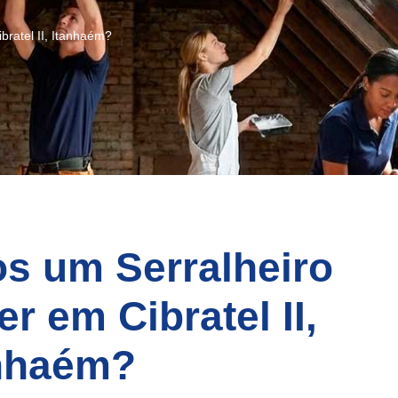
bratel II, Itanhaém?
os um Serralheiro
r em Cibratel II,
nhaém?