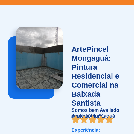
ArtePincel
Mongaguá:
Pintura
Residencial e
Comercial na
Baixada
Santista
Somos bem Avaliado
em toda Mongaguá
Avaliações: 51
Experiência: