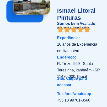
Ismael Litoral
Pinturas
Somos bem Avaliado
em toda Itanhaém
Experiência:
10 anos de Experiência
em Itanhaém
Endereço:
R. Treze, 569 - Santa
Terezinha, Itanhaém - SP,
11470-000, Brasil
Site: Clique para
acessar
Telefone/whatsapp:
+55 13 99701-3566