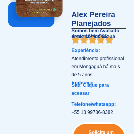
Alex Pereira
Planejados
Somos bem Avaliado
em toda Mongaguá
Avaliações: 566
Experiência:
Atendimento profissional
em Mongaguá há mais
de 5 anos
Endereço:
Site: Clique para
acessar
Telefone/whatsapp:
+55 13 99786-8382
Solicite um