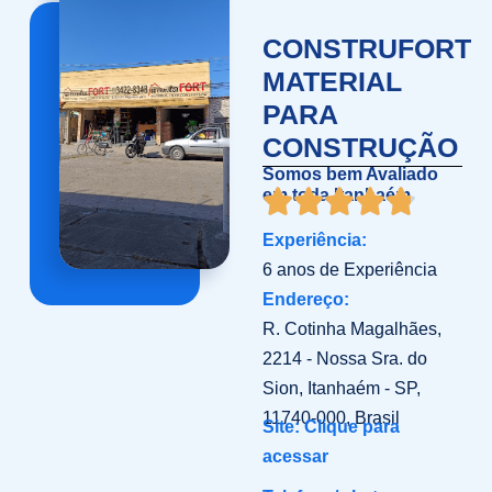
CONSTRUFORT
MATERIAL
PARA
CONSTRUÇÃO
Somos bem Avaliado
em toda Itanhaém
Experiência:
6 anos de Experiência
Endereço:
R. Cotinha Magalhães,
2214 - Nossa Sra. do
Sion, Itanhaém - SP,
11740-000, Brasil
Site: Clique para
acessar