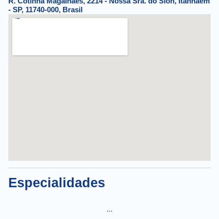
R. Cotinha Magalhães, 2214 - Nossa Sra. do Sion, Itanhaém
- SP, 11740-000, Brasil
Especialidades
...