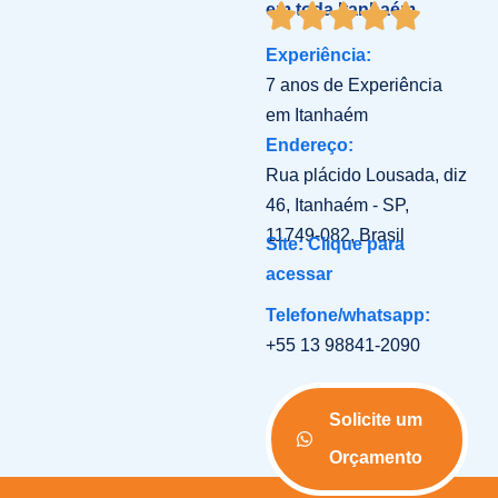
em toda Itanhaém
Experiência:
7 anos de Experiência
em Itanhaém
Endereço:
Rua plácido Lousada, diz
46, Itanhaém - SP,
11749-082, Brasil
Site: Clique para
acessar
Telefone/whatsapp:
+55 13 98841-2090
Solicite um
Orçamento