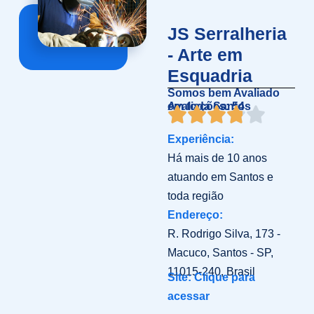
JS Serralheria
- Arte em
Esquadria
Somos bem Avaliado
em toda Santos
Avaliações: 54
Experiência:
Há mais de 10 anos
atuando em Santos e
toda região
Endereço:
R. Rodrigo Silva, 173 -
Macuco, Santos - SP,
11015-240, Brasil
Site: Clique para
acessar