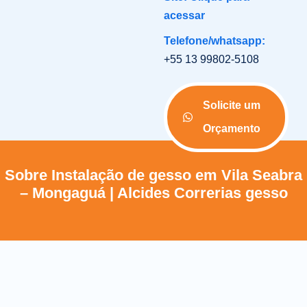
acessar
Telefone/whatsapp:
+55 13 99802-5108
Solicite um
Orçamento
Sobre Instalação de gesso em Vila Seabra
– Mongaguá | Alcides Correrias gesso