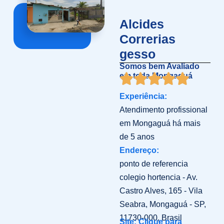
Alcides
Correrias
gesso
Somos bem Avaliado
em toda Mongaguá
Experiência:
Atendimento profissional
em Mongaguá há mais
de 5 anos
Endereço:
ponto de referencia
colegio hortencia - Av.
Castro Alves, 165 - Vila
Seabra, Mongaguá - SP,
11730-000, Brasil
Site: Clique para