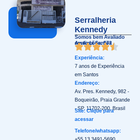
Serralheria
Kennedy
Somos bem Avaliado
em toda Santos
Avaliações: 572
Experiência:
7 anos de Experiência
em Santos
Endereço:
Av. Pres. Kennedy, 982 -
Boqueirão, Praia Grande
- SP, 11702-200, Brasil
Site: Clique para
acessar
Telefone/whatsapp:
+55 13 3491-5690