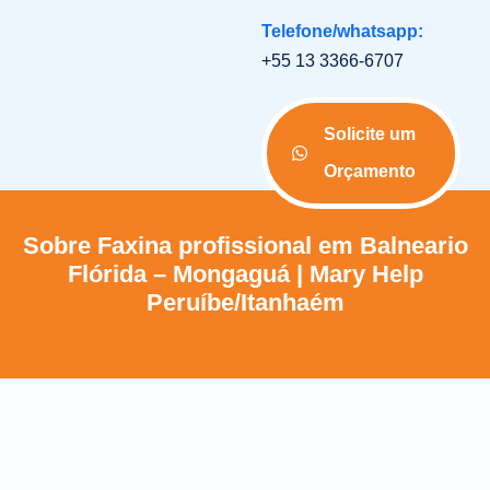
Telefone/whatsapp:
+55 13 3366-6707
Solicite um
Orçamento
Sobre Faxina profissional em Balneario
Flórida – Mongaguá | Mary Help
Peruíbe/Itanhaém