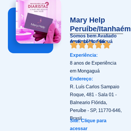
Mary Help
Peruíbe/Itanhaém
Somos bem Avaliado
em toda Mongaguá
Avaliações: 566
Experiência:
8 anos de Experiência
em Mongaguá
Endereço:
R. Luís Carlos Sampaio
Roque, 481 - Sala 01 -
Balneario Flórida,
Peruíbe - SP, 11770-646,
Brasil
Site: Clique para
acessar