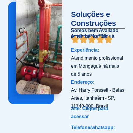
Soluções e
Construções
Somos bem Avaliado
em toda Mongaguá
Avaliações: 520
Experiência:
Atendimento profissional
em Mongaguá há mais
de 5 anos
Endereço:
Av. Harry Forssell - Belas
Artes, Itanhaém - SP,
11740-000, Brasil
Site: Clique para
acessar
Telefone/whatsapp: