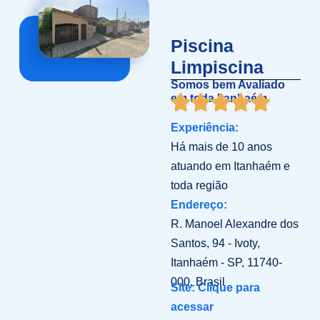
Piscina
Limpiscina
Somos bem Avaliado
em toda Itanhaém
Experiência:
Há mais de 10 anos
atuando em Itanhaém e
toda região
Endereço:
R. Manoel Alexandre dos
Santos, 94 - Ivoty,
Itanhaém - SP, 11740-
000, Brasil
Site: Clique para
acessar