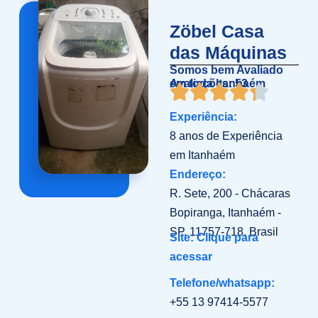
Zöbel Casa
das Máquinas
Somos bem Avaliado
em toda Itanhaém
Avaliações: 53
Experiência:
8 anos de Experiência
em Itanhaém
Endereço:
R. Sete, 200 - Chácaras
Bopiranga, Itanhaém -
SP, 11757-718, Brasil
Site: Clique para
acessar
Telefone/whatsapp:
+55 13 97414-5577