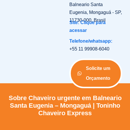
Balneario Santa
Eugenia, Mongaguá - SP,
11730-000, Brasil
Site: Clique para
acessar
Telefone/whatsapp:
+55 11 99908-6040
Solicite um
Orçamento
Sobre Chaveiro urgente em Balneario
Santa Eugenia – Mongaguá | Toninho
Chaveiro Express