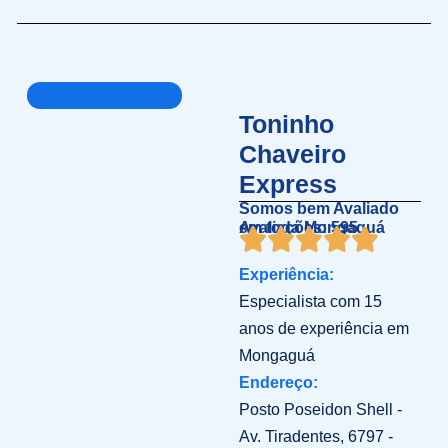
Toninho
Chaveiro
Express
Somos bem Avaliado
em toda Mongaguá
Avaliações: 595
Experiência:
Especialista com 15
anos de experiência em
Mongaguá
Endereço:
Posto Poseidon Shell -
Av. Tiradentes, 6797 -