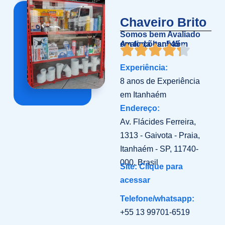
Chaveiro Brito
Somos bem Avaliado
em toda Itanhaém
Avaliações: 545
Experiência:
8 anos de Experiência
em Itanhaém
Endereço:
Av. Flácides Ferreira,
1313 - Gaivota - Praia,
Itanhaém - SP, 11740-
000, Brasil
Site: Clique para
acessar
Telefone/whatsapp:
+55 13 99701-6519