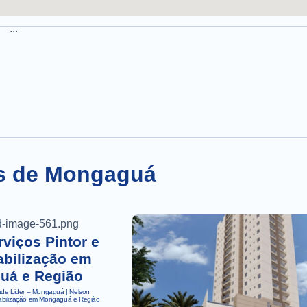
...
is de Mongaguá
viços Pintor e
bilização em
uá e Região
dade Lider – Mongaguá | Nelson
eabilização em Mongaguá e Região