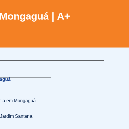
 Mongaguá | A+
gaguá
ncia em Mongaguá
- Jardim Santana,