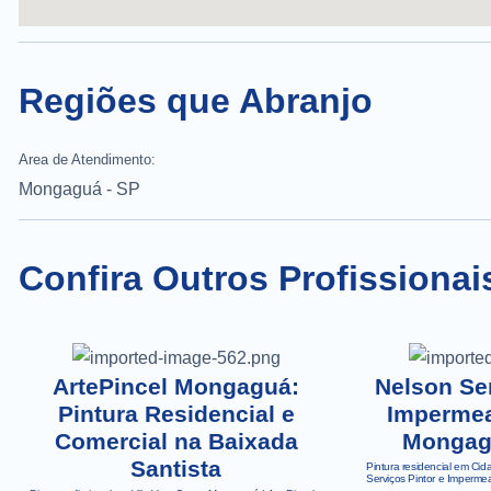
Regiões que Abranjo
Area de Atendimento:
Mongaguá - SP
Confira Outros Profissiona
ArtePincel Mongaguá:
Nelson Ser
Pintura Residencial e
Impermea
Comercial na Baixada
Mongag
Santista
Pintura residencial em Ci
Serviços Pintor e Imperm