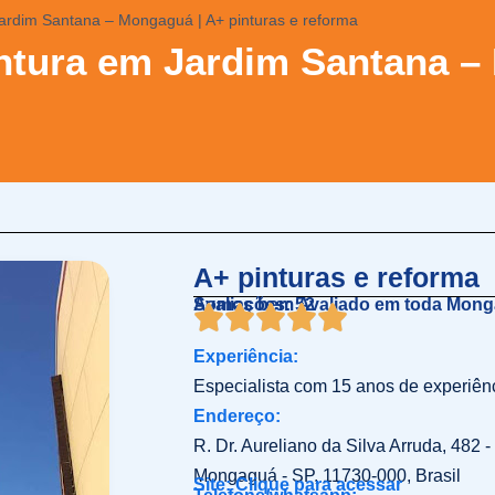
Jardim Santana – Mongaguá | A+ pinturas e reforma
intura em Jardim Santana –
A+ pinturas e reforma
Somos bem Avaliado em toda Mon
Avaliações: 52
Experiência:
Especialista com 15 anos de experiê
Endereço:
R. Dr. Aureliano da Silva Arruda, 482 
Mongaguá - SP, 11730-000, Brasil
Site: Clique para acessar