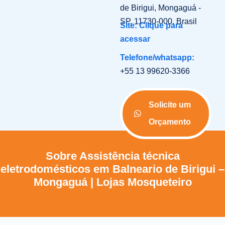
de Birigui, Mongaguá -
SP, 11730-000, Brasil
Site: Clique para
acessar
Telefone/whatsapp:
+55 13 99620-3366
Solicite um
Orçamento
Sobre Assistência técnica
eletrodomésticos em Balneario de Birigui –
Mongaguá | Lojas Mosqueteiro