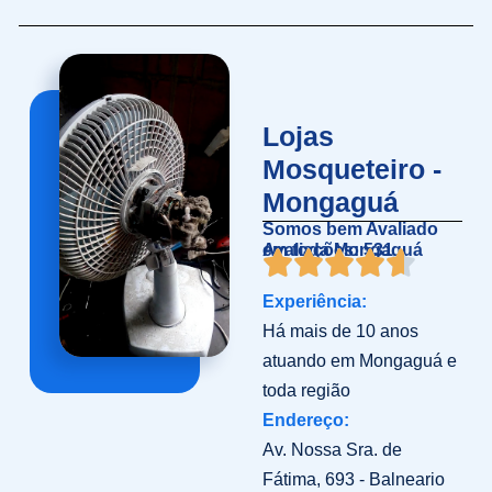
Lojas
Mosqueteiro -
Mongaguá
Somos bem Avaliado
em toda Mongaguá
Avaliações: 531
Experiência:
Há mais de 10 anos
atuando em Mongaguá e
toda região
Endereço:
Av. Nossa Sra. de
Fátima, 693 - Balneario