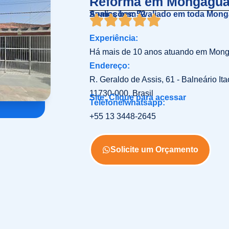
Reforma em Mongagu
Somos bem Avaliado em toda Mon
Avaliações: 52
Experiência:
Há mais de 10 anos atuando em Mong
Endereço:
R. Geraldo de Assis, 61 - Balneário It
11730-000, Brasil
Site: Clique para acessar
Telefone/whatsapp:
+55 13 3448-2645
Solicite um Orçamento