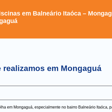
iscinas em Balneário Itaóca – Mongag
ngaguá
ue realizamos em Mongaguá
lha em Mongaguá, especialmente no bairro Balneário Itaóca, p