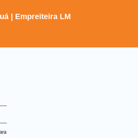
uá | Empreiteira LM
ara