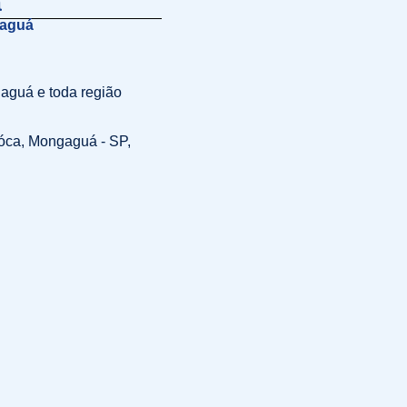
á
gaguá
aguá e toda região
aóca, Mongaguá - SP,