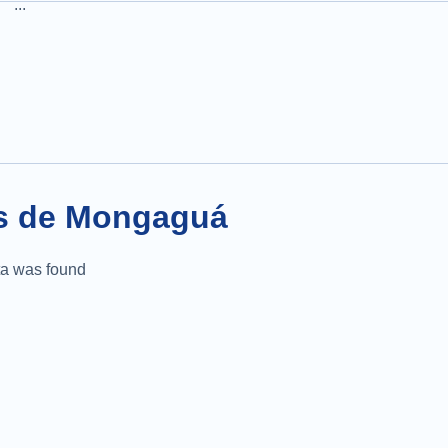
...
is de Mongaguá
a was found