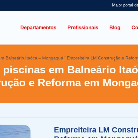
Maior portal d
Departamentos
Profissionais
Blog
Co
s em Balneário Itaóca – Mongaguá | Empreiteira LM Construção e Re
e piscinas em Balneário Ita
trução e Reforma em Mong
Empreiteira LM Constr