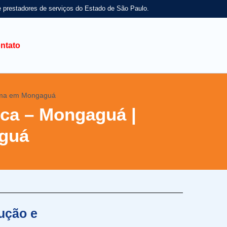
e prestadores de serviços do Estado de São Paulo.
ntato
forma em Mongaguá
óca – Mongaguá |
aguá
ução e