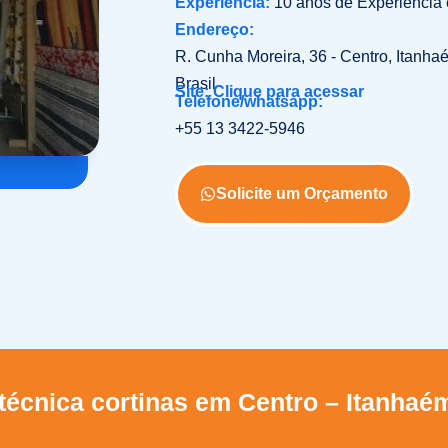
Experiência:
10 anos de Experiência
Endereço:
R. Cunha Moreira, 36 - Centro, Itanha
Brasil
Site: Clique para acessar
Telefone/whatsapp:
+55 13 3422-5946
Solicite um Orçamento
técnica cortinas em Centro – Itanhaé