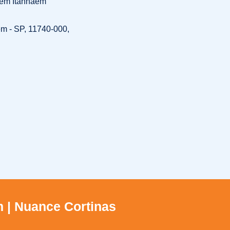
 em Itanhaém
ém - SP, 11740-000,
m | Nuance Cortinas