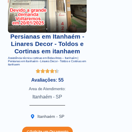
Persianas em Itanhaém -
Linares Decor - Toldos e
Cortinas em itanhaem
Assistência técnica cortinas em Belas Artes – Itanhaém |
Persianas em Itanhaém - Linares Decor - Toldos e Cortinas em
itanhaem
Avaliações: 55
Area de Atendimento:
Itanhaém - SP
Itanhaém - SP
Solicite um Orçamento