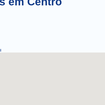
as em Centro
l