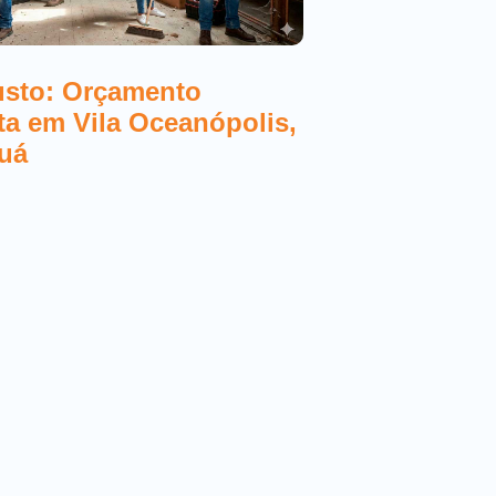
usto: Orçamento
Melhores Elet
sta em Vila Oceanópolis,
Orçamento Gr
uá
Mongaguá 20