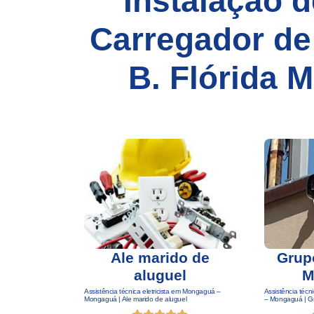
Instalação 
Carregador de
B. Flórida 
Ale marido de
Grupo
aluguel
M
Assistência técnica eletricista em Mongaguá –
Assistência té
Mongaguá | Ale marido de aluguel
– Mongaguá | G