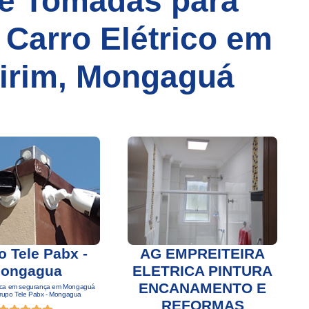
de Tomadas para
 Carro Elétrico em
Mirim, Mongaguá
 Tele Pabx -
AG EMPREITEIRA
ongagua
ELETRICA PINTURA
ENCANAMENTO E
cnica em segurança em Mongaguá
A
rupo Tele Pabx - Mongagua
M
REFORMAS