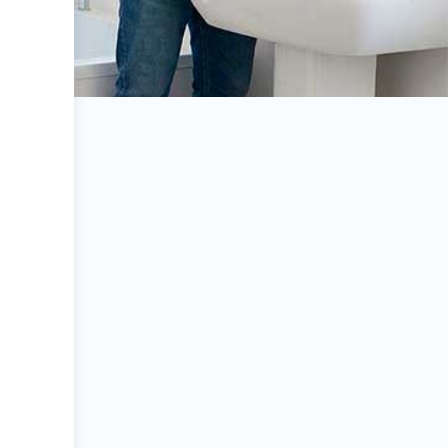
Eletricista Itanhaém
FUTURY TECH
jt eletricista
Instalação de sistemas inteligentes em Centro
Mongaguá | FUTURY TECH
ssistência técnica eletricista em Mongaguá –
ongaguá | Eletricista Itanhaém jt eletricista