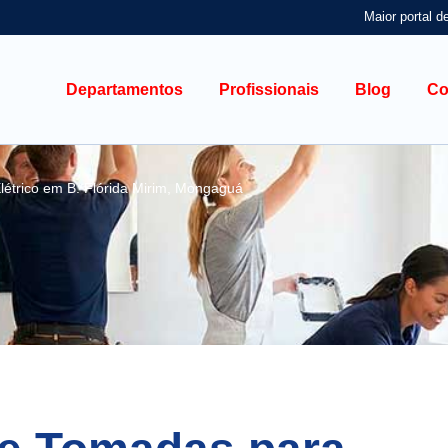
Maior portal d
Departamentos
Profissionais
Blog
Co
létrico em B. Flórida Mirim, Mongaguá