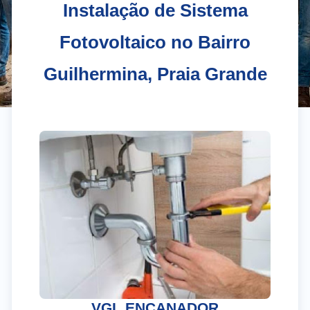
Instalação de Sistema
Fotovoltaico no Bairro
Guilhermina, Praia Grande
El
Gr
VGL ENCANADOR