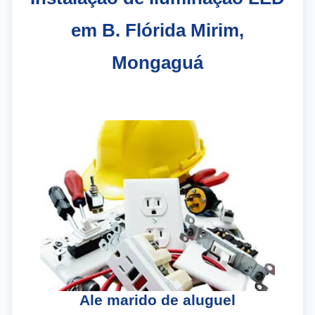
em B. Flórida Mirim,
Mongaguá
As
– 
Ale marido de aluguel