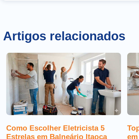
Artigos relacionados
Top
Como Escolher Eletricista 5
em
Estrelas em Balneário Itaoca