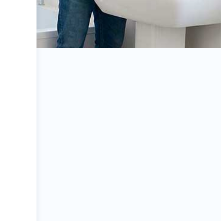
Eletricista André
Eletricista - Marce
Muniz
Eletricista em Praia Grande – Praia Grande |
Eletricista - Marcelo
letricista Praia Grande em Vila Atlântica – Praia
rande | Eletricista André Muniz