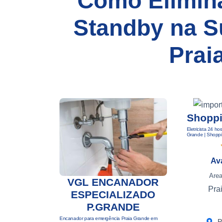
Como Elimin
Standby na S
Prai
Shoppi
Eletricista 24 h
Grande | Shopp
Av
Area
VGL ENCANADOR
Pra
ESPECIALIZADO
P.GRANDE
Encanador para emergência Praia Grande em
P