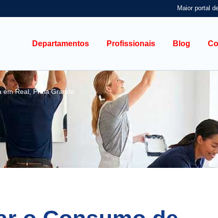
Maior portal d
Departamentos
Profissionais
Blog
Co
 em Real, Praia Grande