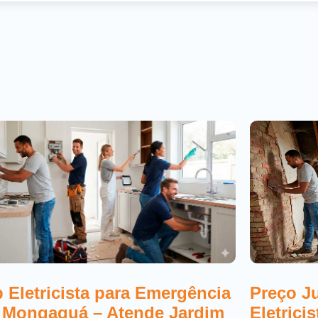
 Eletricista para Emergência
Preço J
 Mongaguá – Atende Jardim
Eletrici