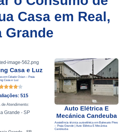
ar o Consumo de
ua Casa em Real,
a Grande
ng Casa e Luz
oras em Cidade Ocian – Praia
ing Casa e Luz
aliações: 515
 de Atendimento:
Auto Elétrica E
ia Grande - SP
Mecánica Candeuba
Assistência técnica autoelétrica em Balneario Pires
E
– Praia Grande | Auto Elétrica E Mecánica
G
Candeuba
raia Grande - SP