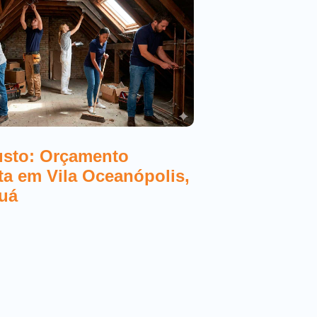
usto: Orçamento
Melhores Elet
sta em Vila Oceanópolis,
Orçamento Gr
uá
Mongaguá 20