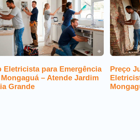
 Eletricista para Emergência
Preço J
 Mongaguá – Atende Jardim
Eletrici
ia Grande
Mongag