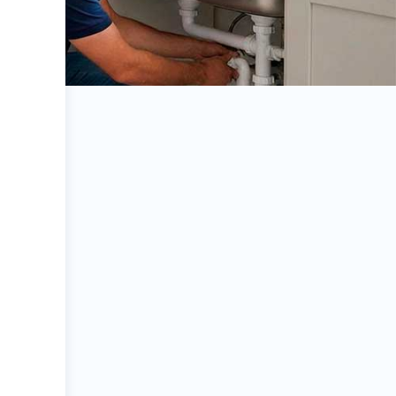
Eletricista André
Eletricista - Marce
Muniz
Eletricista em Praia Grande – Praia Grande |
Eletricista - Marcelo
letricista Praia Grande em Vila Atlântica – Praia
rande | Eletricista André Muniz