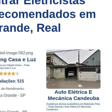
rar Eletricistas
Recomendados em
rande, Real
ng Casa e Luz
oras em Cidade Ocian – Praia
ing Casa e Luz
aliações: 515
 de Atendimento:
Auto Elétrica E
ia Grande - SP
Mecánica Candeuba
Assistência técnica autoelétrica em Balneario Pires
E
– Praia Grande | Auto Elétrica E Mecánica
G
Candeuba
raia Grande - SP