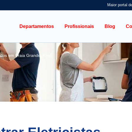
Maior portal d
Departamentos
Profissionais
Blog
Co
ados em Praia Grande, Real