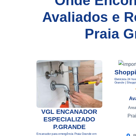
Onde Encont
Avaliados e 
Praia G
Shoppi
Eletricista 24 h
Grande | Shopp
Av
Area
VGL ENCANADOR
Pra
ESPECIALIZADO
P.GRANDE
Encanador para emergência Praia Grande em
P