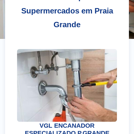
Supermercados em Praia
Grande
El
Gr
VGL ENCANADOR
ESPECIALIZADO P.GRANDE