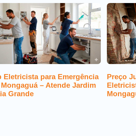
 Eletricista para Emergência
Preço J
 Mongaguá – Atende Jardim
Eletrici
ia Grande
Mongag