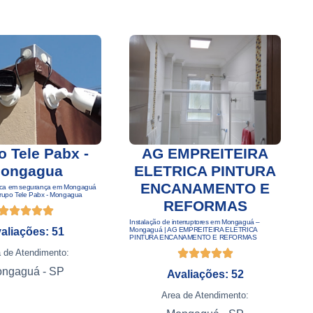
 Tele Pabx -
AG EMPREITEIRA
ongagua
ELETRICA PINTURA
ENCANAMENTO E
cnica em segurança em Mongaguá
A
rupo Tele Pabx - Mongagua
M
REFORMAS
Instalação de interruptores em Mongaguá –
aliações: 51
Mongaguá | AG EMPREITEIRA ELETRICA
PINTURA ENCANAMENTO E REFORMAS
 de Atendimento:
ngaguá - SP
Avaliações: 52
Area de Atendimento: