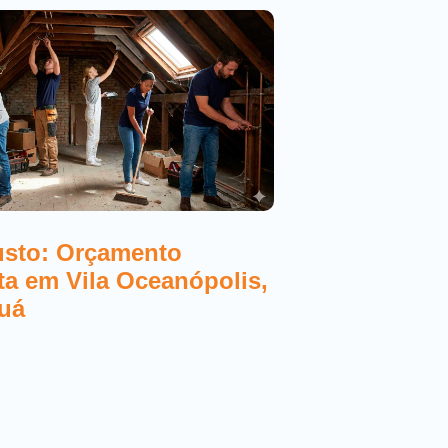
usto: Orçamento
Melhores Elet
sta em Vila Oceanópolis,
Orçamento Gr
uá
Mongaguá 20