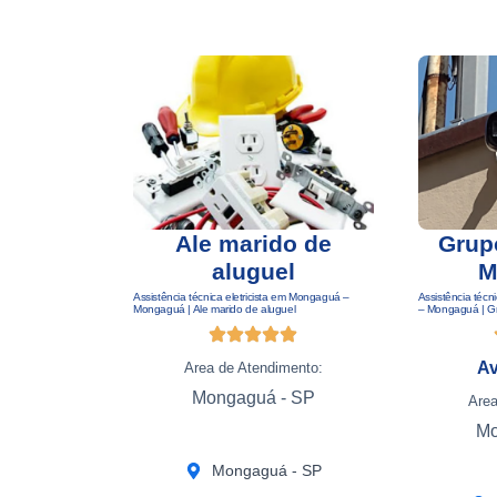
Ale marido de
Grupo
aluguel
M
Assistência técnica eletricista em Mongaguá –
Assistência té
Mongaguá | Ale marido de aluguel
– Mongaguá | G
Av
Area de Atendimento:
Mongaguá - SP
Area
Mo
Mongaguá - SP