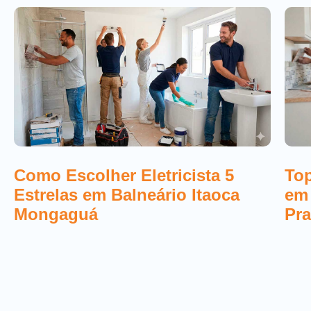
Top
Como Escolher Eletricista 5
em
Estrelas em Balneário Itaoca
Pra
Mongaguá